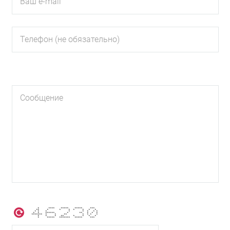
* **** ***** ***** ***
** * * * * * * *
* * * * * * * *
* * ****** * ** * * *
******* * * ** * * * *
* * * ** * * * *
* ***** ******* ***** ***