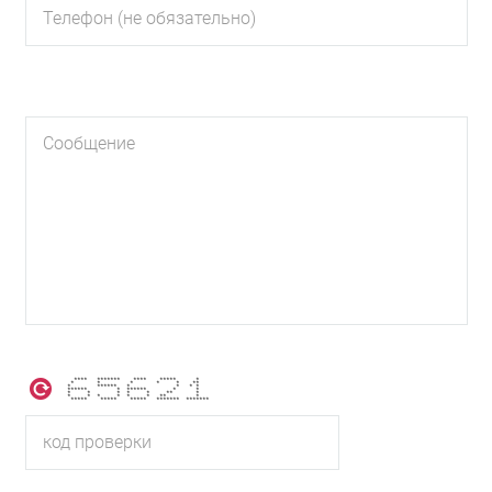
**** ******* **** ***** *
* * * * * **
* ****** * * * *
****** * ****** * *
* * * * * ** *
* * * * * * ** *
***** ***** ***** ******* *******