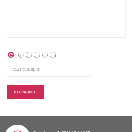
*** ******* ***** *** *******
* * * * * * * *
* * * ****** * * * * ******
* * * * ** * * * *
* * * * * * * * *
* * * * * * * * * *
*** ***** ***** *** *****