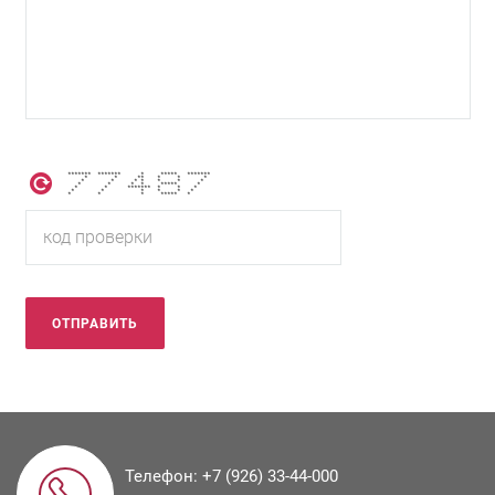
******* ******* * ***** *******
* * ** * * *
* * * * * * *
* * * * ***** *
* * ******* * * *
* * * * * *
* * * ***** *
Телефон:
+7 (926) 33-44-000